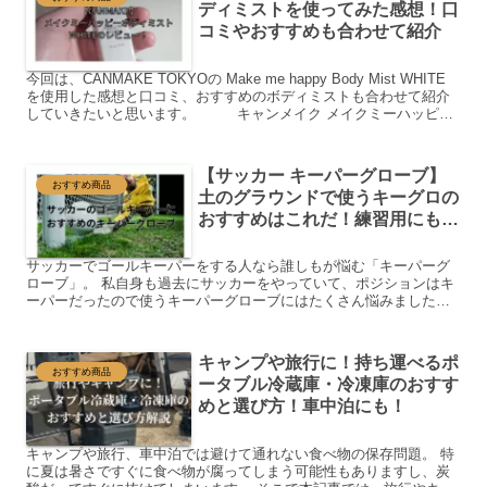
ディミストを使ってみた感想！口
コミやおすすめも合わせて紹介
今回は、CANMAKE TOKYOの Make me happy Body Mist WHITE
を使用した感想と口コミ、おすすめのボディミストも合わせて紹介
していきたいと思います。 キャンメイク メイクミーハッピー
ボディミスト ...
【サッカー キーパーグローブ】
おすすめ商品
土のグラウンドで使うキーグロの
おすすめはこれだ！練習用にも試
合用にも使えるキーグロ！
サッカーでゴールキーパーをする人なら誰しもが悩む「キーパーグ
ローブ」。 私自身も過去にサッカーをやっていて、ポジションはキ
ーパーだったので使うキーパーグローブにはたくさん悩みました。
変に安いものだとすぐに壊れたり、滑りやすくてボールがキャ...
キャンプや旅行に！持ち運べるポ
おすすめ商品
ータブル冷蔵庫・冷凍庫のおすす
めと選び方！車中泊にも！
キャンプや旅行、車中泊では避けて通れない食べ物の保存問題。 特
に夏は暑さですぐに食べ物が腐ってしまう可能性もありますし、炭