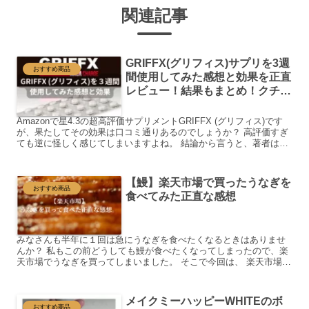
関連記事
GRIFFX(グリフィス)サプリを3週
おすすめ商品
間使用してみた感想と効果を正直
レビュー！結果もまとめ！クチコ
ミが怪しい？
Amazonで星4.3の超高評価サプリメントGRIFFX (グリフィス)です
が、果たしてその効果は口コミ通りあるのでしょうか？ 高評価すぎ
ても逆に怪しく感じてしまいますよね。 結論から言うと、著者は飲
み始めてから4日目で効果が現れました。 ...
【鰻】楽天市場で買ったうなぎを
おすすめ商品
食べてみた正直な感想
みなさんも半年に１回は急にうなぎを食べたくなるときはありませ
んか？ 私もこの前どうしても鰻が食べたくなってしまったので、楽
天市場でうなぎを買ってしまいました。 そこで今回は、 楽天市場で
買った鰻の正直な感想 をまとめて書いていきたいと思いま...
メイクミーハッピーWHITEのボ
おすすめ商品