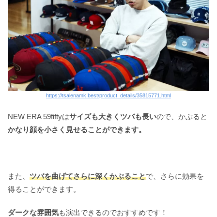
https://tsalenamk.best/product_details/35815771.html
NEW ERA 59fiftyは
サイズも大きくツバも長い
ので、かぶると
かなり顔を小さく見せることができます。
また、
ツバを曲げてさらに深くかぶること
で、さらに効果を
得ることができます。
ダークな雰囲気
も演出できるのでおすすめです！