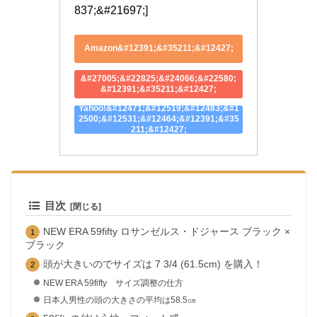
837;&#21697;]
Amazon&#12391;&#35211;&#12427;
&#27005;&#22825;&#24066;&#22580;
&#12391;&#35211;&#12427;
Yahoo!&#12471;&#12519;&#12483;&#1
2500;&#12531;&#12464;&#12391;&#35
211;&#12427;
目次
NEW ERA 59fifty ロサンゼルス・ドジャース ブラック ×
ブラック
頭が大きいのでサイズは 7 3/4 (61.5cm) を購入！
NEW ERA 59fifty サイズ調整の仕方
日本人男性の頭の大きさの平均は58.5㎝