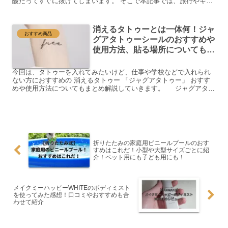
酸だってすぐに抜けてしまいます。 そこで本記事では、旅行やキャ
ンプで持ち運ぶ事が可能な ポータブル冷凍・冷蔵庫 の少人...
消えるタトゥーとは一体何！ジャ
おすすめ商品
グアタトゥーシールのおすすめや
使用方法、貼る場所についても解
説。
今回は、タトゥーを入れてみたいけど、仕事や学校などで入れられ
ない方におすすめの 消えるタトゥー 「ジャグアタトゥー」 おすす
めや使用方法についてもまとめ解説していきます。 ジャグアタト
ゥーとは一体何？ JAGUABASEより ジャグアタ...
折りたたみの家庭用ビニールプールのおす
すめはこれだ！小型や大型サイズごとに紹
介！ペット用にも子ども用にも！
メイクミーハッピーWHITEのボディミスト
を使ってみた感想！口コミやおすすめも合
わせて紹介