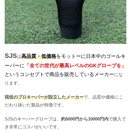
SJS
高品質・低価格
をモットーに日本中のゴールキ
は
ーパーに
「全ての世代が最高レベルのGKグローブを」
というコンセプトで商品を販売しているメーカー
にな
ります。
現役のプロキーパーが設立したメーカー
で、品質や価格にこ
だわり抜いた製品が特徴です。
SJSのキーパーグローブは、
約5000円から10000円内
で購入で
き非常にコスパがいいです。