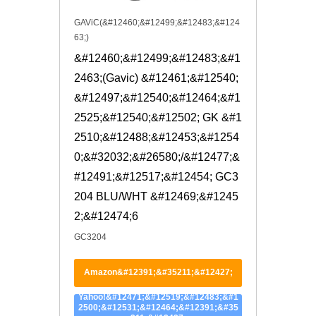
GAViC(&#12460;&#12499;&#12483;&#124
63;)
&#12460;&#12499;&#12483;&#1
2463;(Gavic) &#12461;&#12540;
&#12497;&#12540;&#12464;&#1
2525;&#12540;&#12502; GK &#1
2510;&#12488;&#12453;&#1254
0;&#32032;&#26580;/&#12477;&
#12491;&#12517;&#12454; GC3
204 BLU/WHT &#12469;&#1245
2;&#12474;6
GC3204
Amazon&#12391;&#35211;&#12427;
Yahoo!&#12471;&#12519;&#12483;&#1
2500;&#12531;&#12464;&#12391;&#35