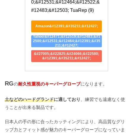
0;&#12531;&#12464;&#12522;&
#12483;&#12503; TuaRep (9)
Amazon&#12391;&#35211;&#12427;
Yahoo!&#12471;&#12519;&#12483;&#1
2500;&#12531;&#12464;&#12391;&#35
211;&#12427;
&#27005;&#22825;&#24066;&#22580;
&#12391;&#35211;&#12427;
RG
の
耐久性重視のキーパーグローブ
になります。
土などのハードグランド
に適しており
、練習でも遠慮なく使
うことが出来る製品です。
日本人の手の形に合ったカッティングにより、高品質なグリ
ップ力とフィット感が魅力のキーパーグローブになっていま