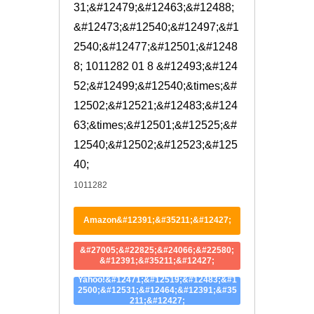
31;&#12479;&#12463;&#12488; 
&#12473;&#12540;&#12497;&#1
2540;&#12477;&#12501;&#1248
8; 1011282 01 8 &#12493;&#124
52;&#12499;&#12540;&times;&#
12502;&#12521;&#12483;&#124
63;&times;&#12501;&#12525;&#
12540;&#12502;&#12523;&#125
40;
1011282
Amazon&#12391;&#35211;&#12427;
&#27005;&#22825;&#24066;&#22580;
&#12391;&#35211;&#12427;
Yahoo!&#12471;&#12519;&#12483;&#1
2500;&#12531;&#12464;&#12391;&#35
211;&#12427;