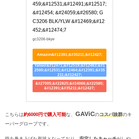
459;&#12531;&#12491;&#12517;
&#12454; &#24059;&#26580; G
C3206 BLK/YLW &#12469;&#12
452;&#12474;7
gc3206-bkye
Amazon&#12391;&#35211;&#12427;
Yahoo!&#12471;&#12519;&#12483;&#1
2500;&#12531;&#12464;&#12391;&#35
211;&#12427;
&#27005;&#22825;&#24066;&#22580;
&#12391;&#35211;&#12427;
GAViC
こちらは
約6000円で購入可能
な、
の
コスパ抜群
のキ
ーパーグローブです。
指を巻き上げた形状となっており、
安定したキャッチ
がしや