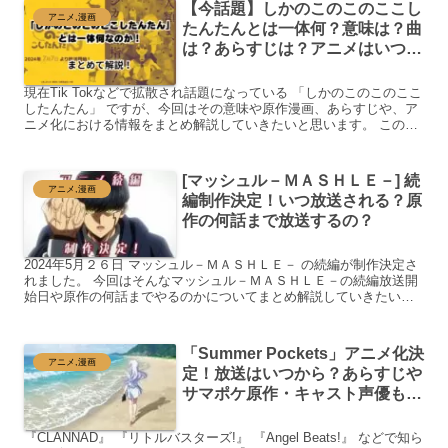
【今話題】しかのこのこのここし
アニメ,漫画
たんたんとは一体何？意味は？曲
は？あらすじは？アニメはいつか
ら？制作会社なども調べてみた！
現在Tik Tokなどで拡散され話題になっている 「しかのこのこのここ
したんたん」 ですが、今回はその意味や原作漫画、あらすじや、ア
ニメ化における情報をまとめ解説していきたいと思います。 この記
事で分かること↓ あらすじ しかのこのこのここ...
[マッシュル－ＭＡＳＨＬＥ－] 続
アニメ,漫画
編制作決定！いつ放送される？原
作の何話まで放送するの？
2024年5月２６日 マッシュル－ＭＡＳＨＬＥ－ の続編が制作決定さ
れました。 今回はそんなマッシュル－ＭＡＳＨＬＥ－の続編放送開
始日や原作の何話までやるのかについてまとめ解説していきたいと
思います。 マッシュル－ＭＡＳＨＬＥ－ あらす...
「Summer Pockets」アニメ化決
アニメ,漫画
定！放送はいつから？あらすじや
サマポケ原作・キャスト声優もま
とめてみた。
『CLANNAD』 『リトルバスターズ!』 『Angel Beats!』 などで知ら