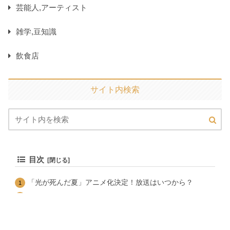
芸能人,アーティスト
雑学,豆知識
飲食店
サイト内検索
目次
「光が死んだ夏」アニメ化決定！放送はいつから？
原作者コメント
原作者・モクモクれん先生コメント
原作の何話までアニメ化するの？