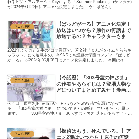
れるビジュアルアーツ・Keyによる 『Summer Pockets』 (サマポケ)
が2024年6月29日にアニメ化決定しました。 今回はそんな
『Summe...
【ばっどがーる】アニメ化決定！
アニメ,漫画
放送はいつから？原作の何話まで
放送するの？キャラクターもまと
めてみた。
2021年より肉丸先生の4コマ漫画で、芳文社「まんがタイムきららキ
ャラット」にて連載中の、今SNSでも話題の学園コメディ 『ばっど
がーる』 が2024年06月28日にアニメ化決定しました。 今回はそん
な『ばっどがーる』の情報ついてまとめ、解...
【今話題】「303号室の神さま」
アニメ,漫画
の作者やあらすじは？登場人物な
どについてまとめてみた！漫画は
どこで読める？
今回は、現在X(旧Twitter)や、Pixivなどへの投稿で話題になってい
る、 「303号室の神さま」 についてまとめ解説していきたいと思い
ます。 303号室の神さま あらすじ・内容 以下があらすじ・内
容です↓ 「303号室の...
【探偵はもう、死んでいる。】ア
アニメ,漫画
ニメ2期はいつから！原作の何話