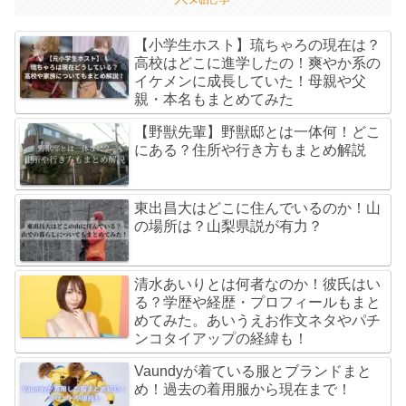
【小学生ホスト】琉ちゃろの現在は？
高校はどこに進学したの！爽やか系の
イケメンに成長していた！母親や父
親・本名もまとめてみた
【野獣先輩】野獣邸とは一体何！どこ
にある？住所や行き方もまとめ解説
東出昌大はどこに住んでいるのか！山
の場所は？山梨県説が有力？
清水あいりとは何者なのか！彼氏はい
る？学歴や経歴・プロフィールもまと
めてみた。あいうえお作文ネタやパチ
ンコタイアップの経緯も！
Vaundyが着ている服とブランドまと
め！過去の着用服から現在まで！