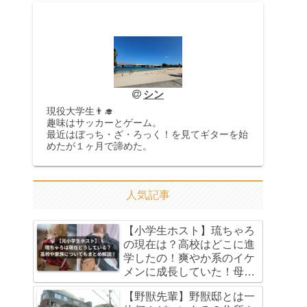
シン
現役大学生👨‍🎓
趣味はサッカーとゲーム。
最近はぼっち・ざ・ろっく！を見てギターを始
めたが１ヶ月で諦めた。
人気記事
【小学生ホスト】琉ちゃろ
の現在は？高校はどこに進
学したの！爽やか系のイケ
メンに成長していた！母親
や父親・本名もまとめてみ
【野獣先輩】野獣邸とは一
た