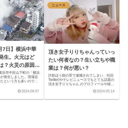
ニュース
6月7日】横浜中華
頂き女子りりちゃんっていっ
発生。火元はど
たい何者なの？生い立ちや職
は？火災の原因
業は？何が悪い？
日、横浜市中区山下町の「横浜
詐欺ほう助の罪で逮捕されてしまい、X(旧
事が発生しました。現場近
Twitter)やテレビニュースでもとても話題の
見たという方も多いのでは
頂き女子りりちゃん のプロフィールや経
 今回はその火事について
歴、犯罪行為などについてまとめ解説しま
たいと思います。 横
2024.06.07
2024.05.14
す。 この記事で分かること↓ 本名、年齢、
生 カナコロより 6...
出身地、職業 逮捕された理由 幼...