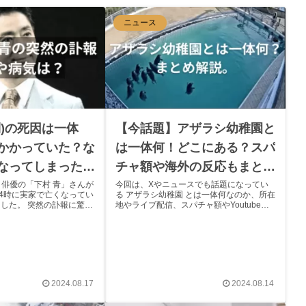
ニュース
則)の死因は一体
【今話題】アザラシ幼稚園と
かかっていた？な
は一体何！どこにある？スパ
なってしまったの
チャ額や海外の反応もまとめ
てみた。
日、俳優の「下村 青」さんが
今回は、Xやニュースでも話題になってい
後4時に実家で亡くなってい
る アザラシ幼稚園 とは一体何なのか、所在
した。 突然の訃報に驚い
地やライブ配信、スパチャ額やYoutube上
ないでしょうか。 ファン
での用語についてもまとめ解説していきた
多くの悲しみの声が上がり
いと思います。 アザラシ幼稚園とはアザ
は、そんな下村青...
ラシの病院の事だった！ 「あざらし幼...
2024.08.17
2024.08.14