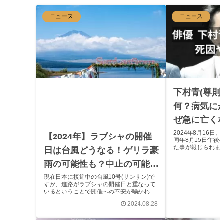
ニュース
ニュース
下村青(尊
何？病気に
ぜ急に亡く
か
2024年8月16
【2024年】ラブシャの開催
同年8月15日午
た事が報じられま
日は台風どうなる！ゲリラ豪
た方も多いのでは
や関係者からも
雨の可能性も？中止の可能性
ました。 本記事で
も？”SWEET LOVE
現在日本に接近中の台風10号(サンサン)で
すが、進路がラブシャの開催日と重なって
SHOWER 2024″
いるということで開催への不安が囁かれだ
しています。 2日目の開催日である8月31
2024.08.28
日には台風が直撃の予定ですが、開催に影
響はあるのでしょうか。 本記事では台風が