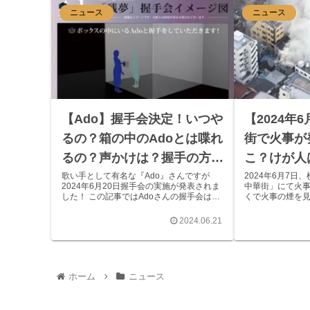
実...
ニュース
ニュース
【Ado】握手会決定！いつや
【2024年
るの？箱の中のAdoとは喋れ
街で火事が
るの？声かけは？握手の方法
こ？けが人
や料金は？実施の経緯や申し
は？
歌い手として有名な『Ado』さんですが
2024年6月7
2024年6月20日握手会の実施が発表されま
中華街」にて火
込み方法は！
した！ この記事ではAdoさんの握手会はい
くで火事の煙を
つなのか、料金や応募方法、Adoさんと喋
ないでしょうか。
ることは出来るのかなどについてまとめ解
まとめていきて
2024.06.21
説していきたいと思います。 (a...
浜中華街で火事が発
ホーム
ニュース