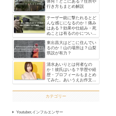
体何！どこにある？住所や
行き方もまとめ解説
テーザー銃に撃たれるとど
んな感じになるのか！痛み
はある？効果や仕組み・死
ぬことは有るのかについて
も解説！
東出昌大はどこに住んでい
るのか！山の場所は？山梨
県説が有力？
清水あいりとは何者なの
か！彼氏はいる？学歴や経
歴・プロフィールもまとめ
てみた。あいうえお作文ネ
タやパチンコタイアップの
経緯も！
カテゴリー
Youtuber,インフルエンサー