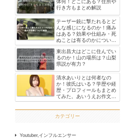
体何！どこにある？住所や
行き方もまとめ解説
テーザー銃に撃たれるとど
んな感じになるのか！痛み
はある？効果や仕組み・死
ぬことは有るのかについて
も解説！
東出昌大はどこに住んでい
るのか！山の場所は？山梨
県説が有力？
清水あいりとは何者なの
か！彼氏はいる？学歴や経
歴・プロフィールもまとめ
てみた。あいうえお作文ネ
タやパチンコタイアップの
経緯も！
カテゴリー
Youtuber,インフルエンサー