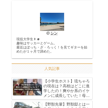
シン
現役大学生👨‍🎓
趣味はサッカーとゲーム。
最近はぼっち・ざ・ろっく！を見てギターを始
めたが１ヶ月で諦めた。
人気記事
【小学生ホスト】琉ちゃろ
の現在は？高校はどこに進
学したの！爽やか系のイケ
メンに成長していた！母親
や父親・本名もまとめてみ
【野獣先輩】野獣邸とは一
た