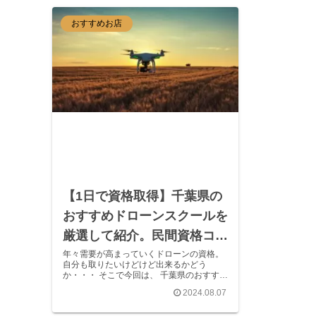
おすすめお店
【1日で資格取得】千葉県の
おすすめドローンスクールを
厳選して紹介。民間資格コー
スや国家資格コースも！ドロ
年々需要が高まっていくドローンの資格。
自分も取りたいけどけど出来るかどう
ーンスクール千葉TBT。
か・・・ そこで今回は、 千葉県のおすすめ
ドローンスクール について、スクールの選
2024.08.07
び方や料金の目安も合わせてまとめ解説し
ていきたいと思います。 趣味としても、就